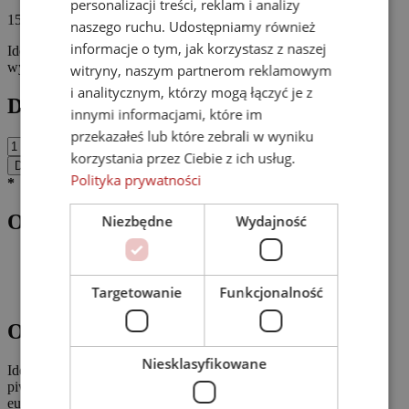
personalizacji treści, reklam i analizy
15,00
zł
naszego ruchu. Udostępniamy również
informacje o tym, jak korzystasz z naszej
Idealnie pszeniczne! Jeden z najstarszych europejskich stylów o
wyczuwalnym zapachu estru bananowo-goździkowego.
witryny, naszym partnerom reklamowym
i analitycznym, którzy mogą łączyć je z
Dostępność:
innymi informacjami, które im
przekazałeś lub które zebrali w wyniku
ilość
korzystania przez Ciebie z ich usług.
Weizen
Dodaj do koszyka
500
Polityka prywatności
*
1 paczka (za jedną opłatę) to 4-12 piw
ml
Opis produktu
Niezbędne
Wydajność
Opis
Informacje dodatkowe
Targetowanie
Funkcjonalność
Opinie (0)
Opis
Niesklasyfikowane
Idealnie pszeniczne! Doskonałe, orzeźwiające, naturalnie mętne
piwo pszeniczne górnej fermentacji. To jeden z najstarszych
europejskich stylów o wyczuwalnym zapachu estru bananowo-