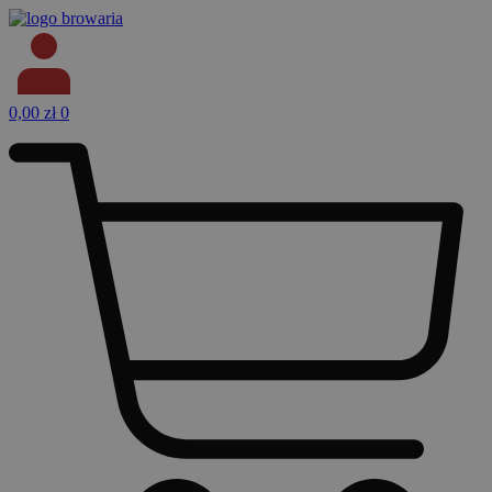
Przejdź
do
treści
0,00
zł
0