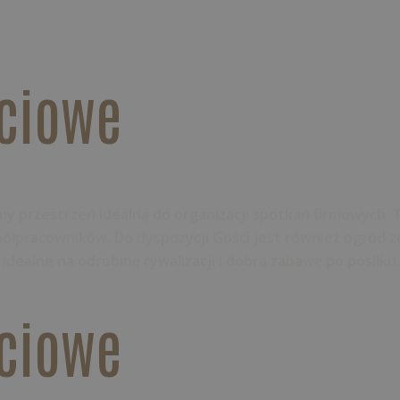
ciowe
y przestrzeń idealną do organizacji spotkań firmowych. 
spółpracowników. Do dyspozycji Gości jest również ogró
 idealne na odrobinę rywalizacji i dobrą zabawę po posiłk
ciowe