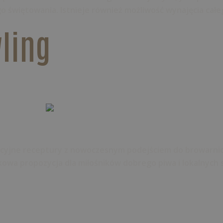
go świętowania. Istnieje również możliwość wynajęcia całeg
ling
dycyjne receptury z nowoczesnym podejściem do browarnic
tkowa propozycja dla miłośników dobrego piwa i lokalnyc