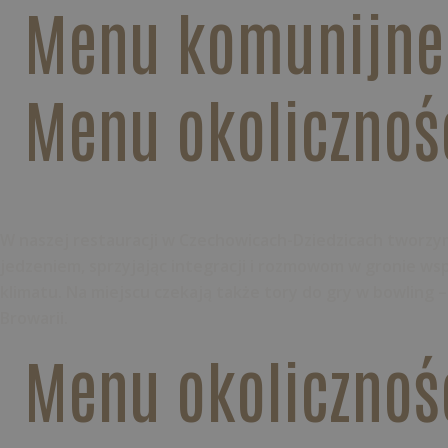
Menu komunijne
Menu okolicznoś
Imprezy firmowe
W naszej restauracji w Czechowicach-Dziedzicach tworzym
jedzeniem, sprzyjając integracji i rozmowom w gronie w
klimatu. Na miejscu czekają także tory do gry w bowling –
Browarii.
Menu okolicznoś