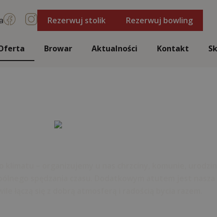
a
Rezerwuj stolik
Rezerwuj bowling
Oferta
Browar
Aktualności
Kontakt
Sk
 klimatu – organizujemy u nas chrzciny, komunie, urodziny
wspólnego spędzania czasu. Dodatkowym atutem jest nasza
le łączą się z dobrą atmosferą i radością bycia razem.