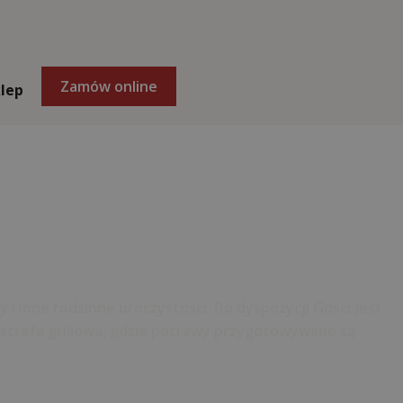
Zamów online
lep
 i inne rodzinne uroczystości. Do dyspozycji Gości jest
 strefa grillowa, gdzie potrawy przygotowywane są