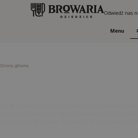
Odwiedź nas n
Menu
Oferta
Strona główna
»
Oferta
Spotkania okolicznościowe
Każde przyjęcie w Browarii Dziedzice nabiera wyjątkowego
przestronna sala, która świetnie sprawdzi się podczas 
bezpośrednio przy ogniu. To miejsce, w którym ważne chwi