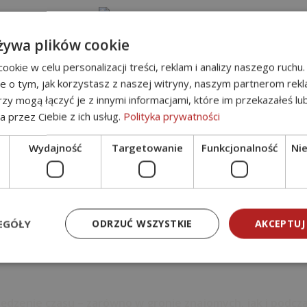
żywa plików cookie
okie w celu personalizacji treści, reklam i analizy naszego ruch
je o tym, jak korzystasz z naszej witryny, naszym partnerom re
rzy mogą łączyć je z innymi informacjami, które im przekazałeś lu
y spróbować różnych smaków w jednym wieczorze. Starann
a przez Ciebie z ich usług.
Polityka prywatności
jami. To propozycja dla tych, którzy lubią delektować si
Wydajność
Targetowanie
Funkcjonalność
Ni
jne
EGÓŁY
ODRZUĆ WSZYSTKIE
AKCEPTUJ
ędzenie czasu – zarówno w gronie znajomych, jak i podczas