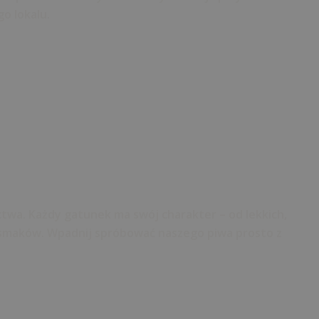
o lokalu.
twa. Każdy gatunek ma swój charakter – od lekkich,
h smaków. Wpadnij spróbować naszego piwa prosto z