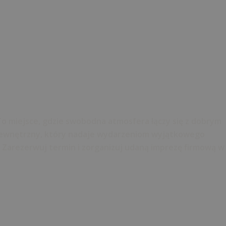
To miejsce, gdzie swobodna atmosfera łączy się z dobrym
d zewnętrzny, który nadaje wydarzeniom wyjątkowego
u. Zarezerwuj termin i zorganizuj udaną imprezę firmową w