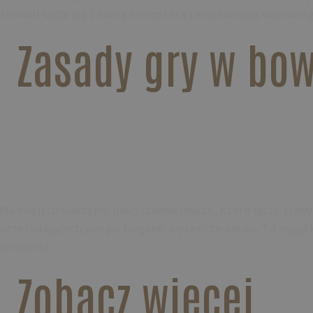
stołach łączy się z luźną atmosferą i możliwością wspólne
Zasady gry w bow
Browar Dziedzice
Na miejscu warzymy piwo rzemieślnicze, które łączy tra
orzeźwiających piw po bogate, wyraziste smaki. To wyją
browaru!
Zobacz więcej